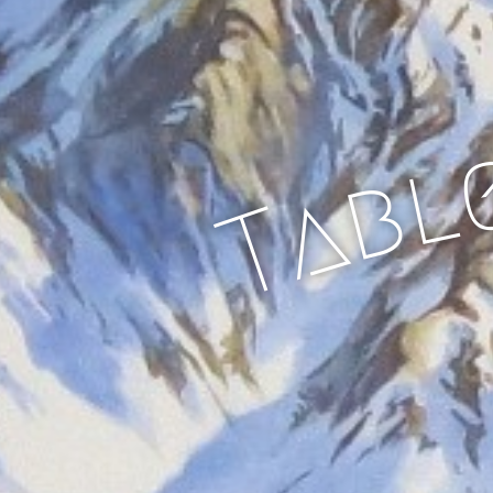
l
b
a
T