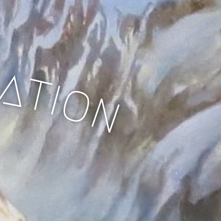
t
a
t
i
o
n