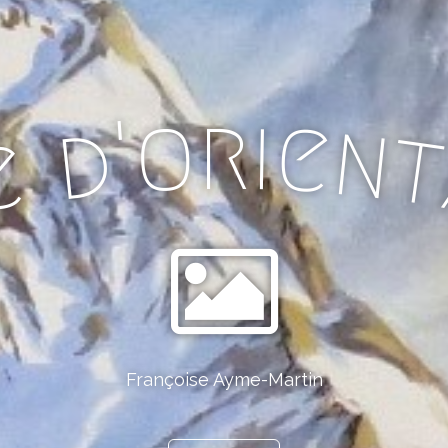
i
o
r
e
'
n
d
e
Françoise Ayme-Martin